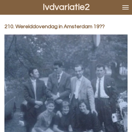
Ivdvariatie2
Ga
direct
naar
de
210. Werelddovendag in Amsterdam 19??
hoofdinhoud