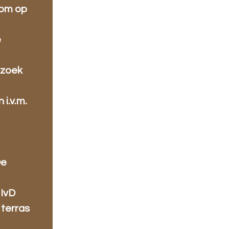
oom op
e
ezoek
i.v.m.
De
 IvD
 terras