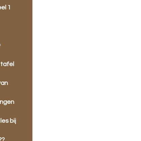
el 1
D
 tafel
van
lingen
les bij
??