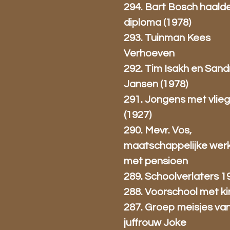
294. Bart Bosch haald
diploma (1978)
293. Tuinman Kees
Verhoeven
292. Tim Isakh en Sand
Jansen (1978)
291. Jongens met vlie
(1927)
290. Mevr. Vos,
maatschappelijke wer
met pensioen
289. Schoolverlaters 1
288. Voorschool met k
287. Groep meisjes va
juffrouw Joke