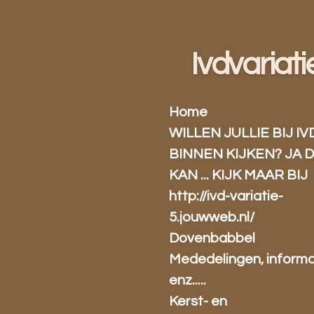
Ga
direct
naar
Ivdvariati
de
hoofdinhoud
Home
WILLEN JULLIE BIJ IV
BINNEN KIJKEN? JA 
KAN ... KIJK MAAR BIJ
http://ivd-variatie-
5.jouwweb.nl/
Dovenbabbel
Mededelingen, informa
enz.....
Kerst- en