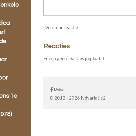
 enkele
dica
Verstuur reactie
zef
 de
Reacties
Er zijn geen reacties geplaatst.
aar
oor
Delen
gens 1e
© 2012 - 2026 Ivdvariatie2
1978)