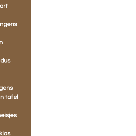
art
ongens
an
ldus
ngens
n tafel
meisjes
klas