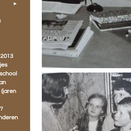
8
1
 2013
jes
rschool
man
 (jaren
e?
inderen