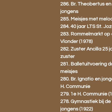
286. Br. Theobertus en
jongens
285. Meisjes met melo
284. 40 jaar LTS St. Jo
283. Rommelmarkt op
Vlonder (1978)
282. Zuster Ancilla 25 j
zuster
281. Balletuitvoering d
meisjes
280. Br. Ignatio en jon
H. Communie
279. 1e H. Communie (
278. Gymnastiek bij de
jongens (1922)