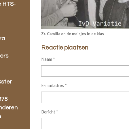
e HTS-
Zr. Camilla en de meisjes in de klas
ra
Reactie plaatsen
gers
Naam *
kster
E-mailadres *
978
inderen
Bericht *
n