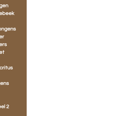
ngen
Alebeek
jongens
er
ers
et
critus
gens
el 2