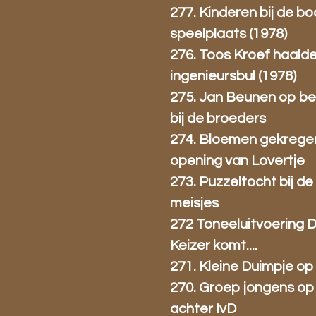
277. Kinderen bij de b
speelplaats (1978)
276. Toos Kroef haald
ingenieursbul (1978)
275. Jan Beunen op b
bij de broeders
274. Bloemen gekregen 
opening van Lovertje
273. Puzzeltocht bij de
meisjes
272 Toneeluitvoering 
Keizer komt....
271. Kleine Duimpje op
270. Groep jongens op
achter IvD