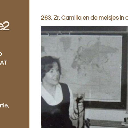
263. Zr. Camilla en de meisjes in 
e2
D
DAT
tie,