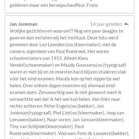
gebleven maar een beroepschauffeur. Frans
Jan Jonkman
14 jaar geleden
Vrolijke gezichten en waarom?? Nog een paar daagjes te
gaan en dan verlaten wij het instituut. Deze foto werd
genomen door Leo Leenders(ov.(kleermaker), met de
camera, eigendom van Paul Roebroek. Het waren
schoolverlaters van 1955. Alleen Kees
Vendel(schoenmaker) en Maudy Goossens(ov.(typograaf)
waren er niet bij en ze moesten hard blijven studeren vlak
vóór het eind-examen. Maudy kon op het nippertje wel
halen. Over enkele dagen moesten wij allemaal eind-
examen doen. Zenuwachtig was ik niet geweest want ik
verwachtte wel dat ik het wel kon halen. Van links naar
rechts achteren: Peter Engels(ov.(bakker), Jan
Jonkman(typograaf), Piet Lint(ov.(kleermaker), Joop van
Leeuwen(bakker), Naar voren: Jan Janssen(kleermaker),
Tiny van Schijndel(kleermaker), Paul
Roebroek(kleermaker). Vooraan: Fons de Lauwere(bakker),