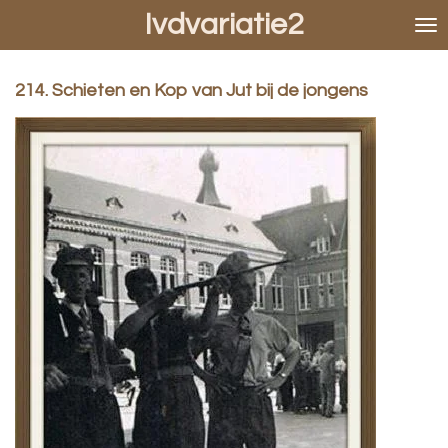
Ivdvariatie2
Ga
direct
naar
de
214. Schieten en Kop van Jut bij de jongens
hoofdinhoud