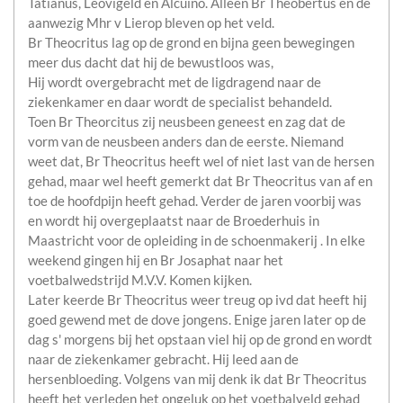
Tatianus, Leovigeld en Alcuino. Alleen Br Theobertus en de
aanwezig Mhr v Lierop bleven op het veld.
Br Theocritus lag op de grond en bijna geen bewegingen
meer dus dacht dat hij de bewustloos was,
Hij wordt overgebracht met de ligdragend naar de
ziekenkamer en daar wordt de specialist behandeld.
Toen Br Theorcitus zij neusbeen geneest en zag dat de
vorm van de neusbeen anders dan de eerste. Niemand
weet dat, Br Theocritus heeft wel of niet last van de hersen
gehad, maar wel heeft gemerkt dat Br Theocritus van af en
toe de hoofdpijn heeft gehad. Verder de jaren voorbij was
en wordt hij overgeplaatst naar de Broederhuis in
Maastricht voor de opleiding in de schoenmakerij . In elke
weekend gingen hij en Br Josaphat naar het
voetbalwedstrijd M.V.V. Komen kijken.
Later keerde Br Theocritus weer treug op ivd dat heeft hij
goed gewend met de dove jongens. Enige jaren later op de
dag s' morgens bij het opstaan viel hij op de grond en wordt
naar de ziekenkamer gebracht. Hij leed aan de
hersenbloeding. Volgens van mij denk ik dat Br Theocritus
heeft het verleden het ongeluk op het voetbalveld gehad