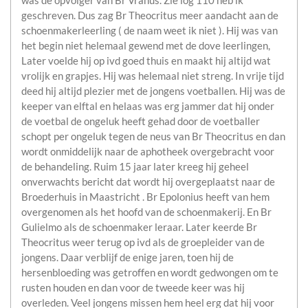
was de opvolger van Br Vranus. Zie log 110 heb ik
geschreven. Dus zag Br Theocritus meer aandacht aan de
schoenmakerleerling ( de naam weet ik niet ). Hij was van
het begin niet helemaal gewend met de dove leerlingen,
Later voelde hij op ivd goed thuis en maakt hij altijd wat
vrolijk en grapjes. Hij was helemaal niet streng. In vrije tijd
deed hij altijd plezier met de jongens voetballen. Hij was de
keeper van elftal en helaas was erg jammer dat hij onder
de voetbal de ongeluk heeft gehad door de voetballer
schopt per ongeluk tegen de neus van Br Theocritus en dan
wordt onmiddelijk naar de aphotheek overgebracht voor
de behandeling. Ruim 15 jaar later kreeg hij geheel
onverwachts bericht dat wordt hij overgeplaatst naar de
Broederhuis in Maastricht . Br Epolonius heeft van hem
overgenomen als het hoofd van de schoenmakerij. En Br
Gulielmo als de schoenmaker leraar. Later keerde Br
Theocritus weer terug op ivd als de groepleider van de
jongens. Daar verblijf de enige jaren, toen hij de
hersenbloeding was getroffen en wordt gedwongen om te
rusten houden en dan voor de tweede keer was hij
overleden. Veel jongens missen hem heel erg dat hij voor