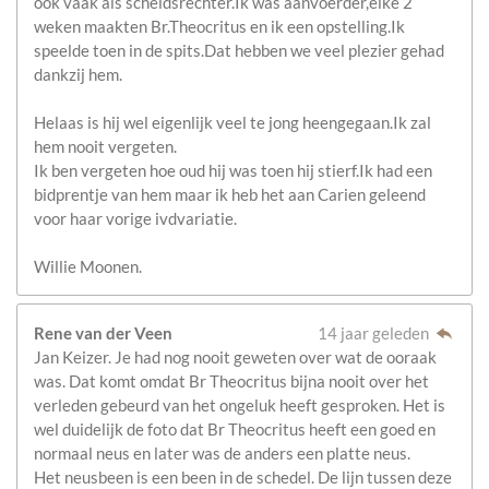
ook vaak als scheidsrechter.Ik was aanvoerder,elke 2
weken maakten Br.Theocritus en ik een opstelling.Ik
speelde toen in de spits.Dat hebben we veel plezier gehad
dankzij hem.
Helaas is hij wel eigenlijk veel te jong heengegaan.Ik zal
hem nooit vergeten.
Ik ben vergeten hoe oud hij was toen hij stierf.Ik had een
bidprentje van hem maar ik heb het aan Carien geleend
voor haar vorige ivdvariatie.
Willie Moonen.
Rene van der Veen
14 jaar geleden
Jan Keizer. Je had nog nooit geweten over wat de ooraak
was. Dat komt omdat Br Theocritus bijna nooit over het
verleden gebeurd van het ongeluk heeft gesproken. Het is
wel duidelijk de foto dat Br Theocritus heeft een goed en
normaal neus en later was de anders een platte neus.
Het neusbeen is een been in de schedel. De lijn tussen deze