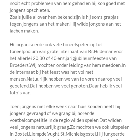
nooit echt problemen van hem gehad en hij kon goed met
jongens opschieten.
Zoals jullie al over hem bekend zijn is hij soms grapjas
tegen jongens aan het maken.Hij wilde jongens aan het
lachen maken.
Hij organiseerde ook vele toneelspelen op het
toneelpodium van grote internaat van Br.Hildemar voor
het allerlei 20,30 of 40 enz.jarigjubileumfeesten van
Broeders.Wij mochten onder leiding van hem meedoen.In
de internaat bij het feest was het vol met
mensen.Natuurlijk hebben we van te voren daarop veel
geoefend.Dat hebben we veel genoten.Daar heb ik veel
foto`s van.
Toen jongens niet elke week naar huis konden heeft hij
jongens gevraagd of we graag bij horende
voetbalcompetitie in de regio wilden spelen.Dat wilden
veel jongens natuurlijk graag.Zo mochten we ook uitspelen
in Boxtel,Liempde,Vught,St.Michielsgestel.Hij fungeerde