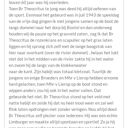
boven 60 jaar was hij overleden.
Toen Br Theocritus te jong was deed hij altijd oefenen van
de sport. Eenmaal het gebeurd was in juli 1943 de speeldag
van de vrije dag gingen ik met jongens samen op de boot de
langs dommel naar het dorp bij Boxtel en dan onderweg
houden wij de pauze op het grasveld zaten , zag ik dat Br
Theocritus de rozenkrans en scapulier op het gras laten
liggen en hij sprong zich zelf met de lange boogstok van
hier naar overkant (over de rivier dommel) , helaas het lukt
niet dat in het midden van de rivier zakte hij in het water
en zwom hij de langs van de klokkenwater
naar de kant. Zijn habijt was totaal kletsnat. Tuurlijk de
jongens en enige Broeders en Mhr v Lierop hebben ernome
hard gelachen, toen Mhr v Lierop op de boot stond en
wippen anders zou hij ook in het water vallen. Dat
gebeurde het niet. Br Theocritus stond op het veld met
natte habijt en zeide hij dat nu heel mooi weer en zal wel
flink laten opdrongen met zonder wringen. Nou altijd deed
Br Theocritus zelf plezier voor iedereen. Hij was een echte
Limburger en maakte altijd spontaan en sportief. Zo ja hij