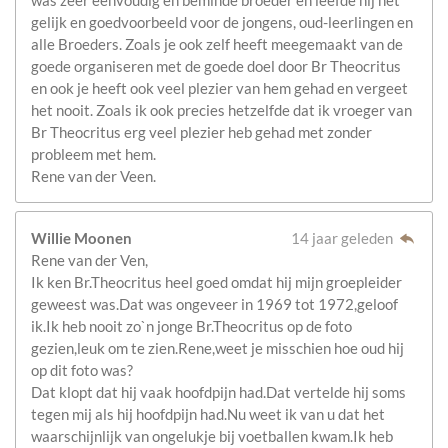
was zeer eenvoudig en beminde broeder en leefde hij het
gelijk en goedvoorbeeld voor de jongens, oud-leerlingen en
alle Broeders. Zoals je ook zelf heeft meegemaakt van de
goede organiseren met de goede doel door Br Theocritus
en ook je heeft ook veel plezier van hem gehad en vergeet
het nooit. Zoals ik ook precies hetzelfde dat ik vroeger van
Br Theocritus erg veel plezier heb gehad met zonder
probleem met hem.
Rene van der Veen.
Willie Moonen
14 jaar geleden
Rene van der Ven,
Ik ken Br.Theocritus heel goed omdat hij mijn groepleider
geweest was.Dat was ongeveer in 1969 tot 1972,geloof
ik.Ik heb nooit zo`n jonge Br.Theocritus op de foto
gezien,leuk om te zien.Rene,weet je misschien hoe oud hij
op dit foto was?
Dat klopt dat hij vaak hoofdpijn had.Dat vertelde hij soms
tegen mij als hij hoofdpijn had.Nu weet ik van u dat het
waarschijnlijk van ongelukje bij voetballen kwam.Ik heb