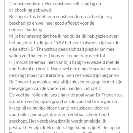
2 neusbeenderen. Het neusbeen zelf is pittig en
driehoeking gebouwd.
Br Theocritus heeft zijn neusbeenderen zo beetje erg
beschadigd en wel heel goed afloopt voor de
hersenschudding.
Mijn herinnering dat hoe ik het duidelijk heb gezien over
het ongeluk. In dit jaar 1942 het voetbalwedstrijd van de
elke elftal. Br Theocritus deed zich zelf plezier om mee
willen voetballen. Hij koos de keeper van de elftal.
Hij mocht helemaal niet van zijn habijt verwisseld met de
voetbaltrui en broek. Maar wel een ding de scapulier van
de habijt moest achterlaten. Toen het wedstrijd begon en
Br Theocritus maakte nog altijd plezier en grapjes met zijn
bewegingen van de voeten en handen. Let op!!!
De voetbal rollen de langs naar de goal waar Br Theocritus
stond en viel hij op de grond om de voetbal te vangen en
kreeg hij de hevige bloed van zijn neusbeen, door de
voetballer per ongeluk van zijn voetbalschoen heeft
geschopt. Het voetbalwedstrijd wordt onmiddelijk
gestaakt. Er zijn de Broeders bijgekomen zijn Br Josaphat.