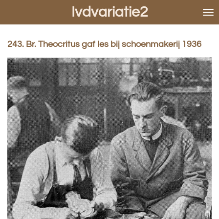
Ivdvariatie2
Ga
direct
naar
de
243. Br. Theocritus gaf les bij schoenmakerij 1936
hoofdinhoud