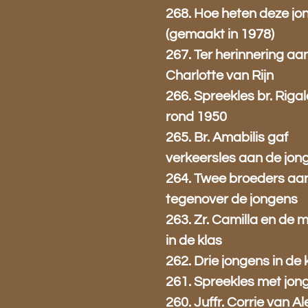
268. Hoe heten deze jo
(gemaakt in 1978)
267. Ter herinnering aa
Charlotte van Rijn
266. Spreekles br. Riga
rond 1950
265. Br. Amabilis gaf
verkeersles aan de jon
264. Twee broeders aan
tegenover de jongens
263. Zr. Camilla en de m
in de klas
262. Drie jongens in de 
261. Spreekles met jon
260. Juffr. Corrie van A