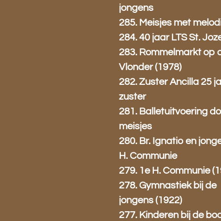
jongens
285. Meisjes met melod
284. 40 jaar LTS St. Joz
283. Rommelmarkt op 
Vlonder (1978)
282. Zuster Ancilla 25 j
zuster
281. Balletuitvoering d
meisjes
280. Br. Ignatio en jong
H. Communie
279. 1e H. Communie (1
278. Gymnastiek bij de
jongens (1922)
277. Kinderen bij de b