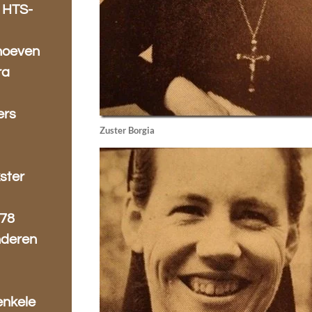
e HTS-
hoeven
ra
ers
Zuster Borgia
ster
978
nderen
enkele