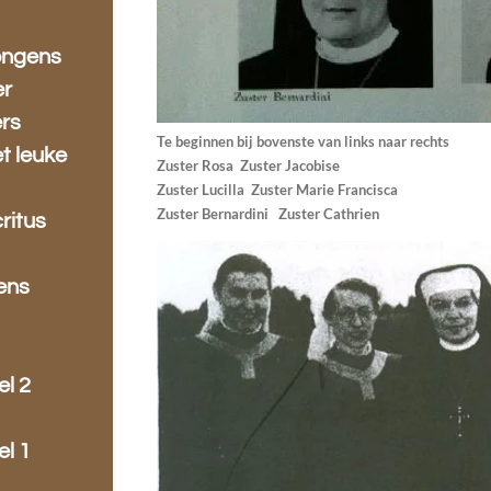
ongens
er
ers
Te beginnen bij bovenste van links naar rechts
t leuke
Zuster Rosa Zuster Jacobise
Zuster Lucilla Zuster Marie Francisca
Zuster Bernardini Zuster Cathrien
ritus
gens
l 2
l 1