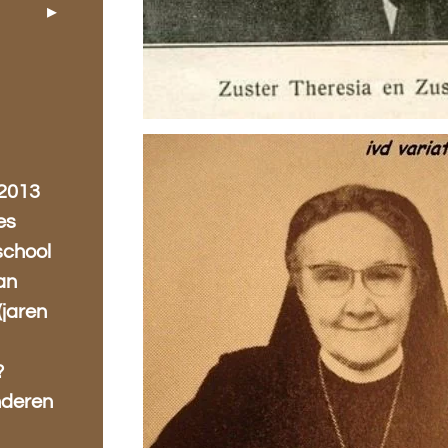
 2013
es
school
an
(jaren
?
nderen