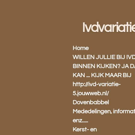
Ga
direct
naar
Ivdvariati
de
hoofdinhoud
Home
WILLEN JULLIE BIJ IV
BINNEN KIJKEN? JA D
KAN ... KIJK MAAR BIJ
http://ivd-variatie-
5.jouwweb.nl/
Dovenbabbel
Mededelingen, informat
enz.....
Kerst- en