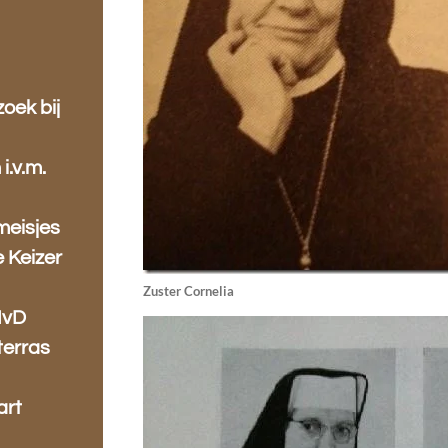
oek bij
i.v.m.
meisjes
 Keizer
Zuster Cornelia
IvD
terras
art