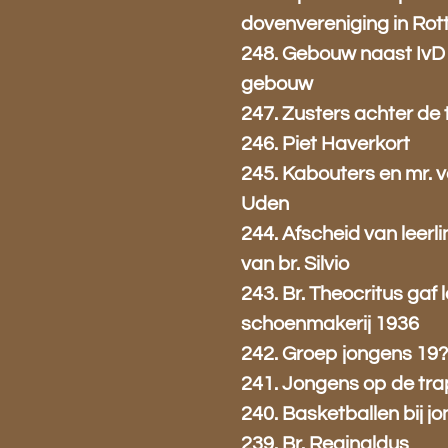
dovenvereniging in Ro
248. Gebouw naast IvD
gebouw
247. Zusters achter de 
246. Piet Haverkort
245. Kabouters en mr. 
Uden
244. Afscheid van leerl
van br. Silvio
243. Br. Theocritus gaf l
schoenmakerij 1936
242. Groep jongens 19
241. Jongens op de tra
240. Basketballen bij j
239. Br. Reginaldus