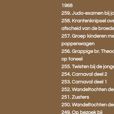
1968
259. Judo-examen bij j
258. Krantenknipsel ov
afscheid van de broed
257. Groep kinderen me
poppenwagen
256. Grappige br. Theoc
op toneel
255. Twisten bij de jon
254. Carnaval deel 2
253. Carnaval deel 1
252. Wandeltochten dee
251. Zusters
250. Wandeltochten dee
249. Op bezoek bij