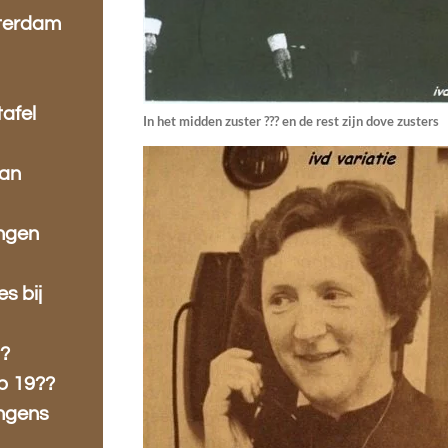
tterdam
tafel
In het midden zuster ??? en de rest zijn dove zusters
van
ingen
es bij
??
p 19??
ongens