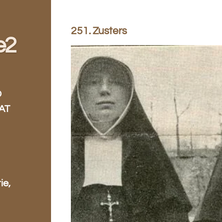
251. Zusters
e2
D
AT
ie,