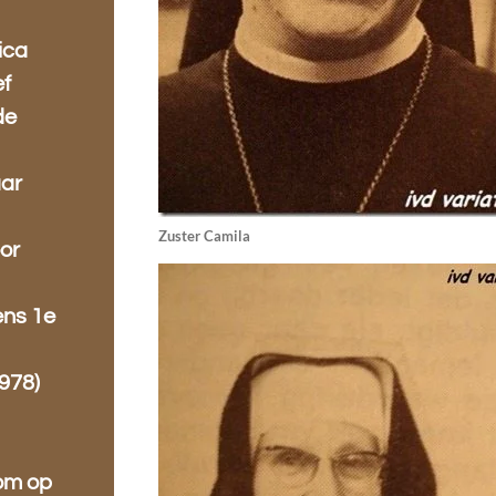
ica
ef
de
aar
Zuster Camila
oor
ens 1e
978)
oom op