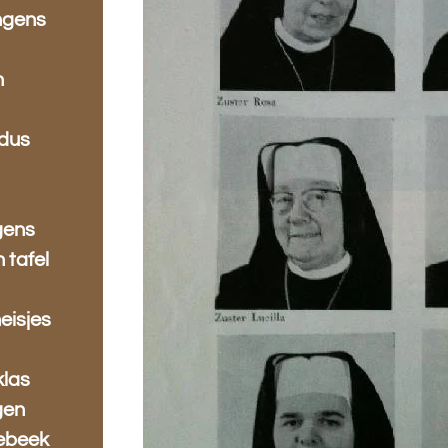
ngens
n
ldus
gens
 tafel
eisjes
klas
gen
lebeek