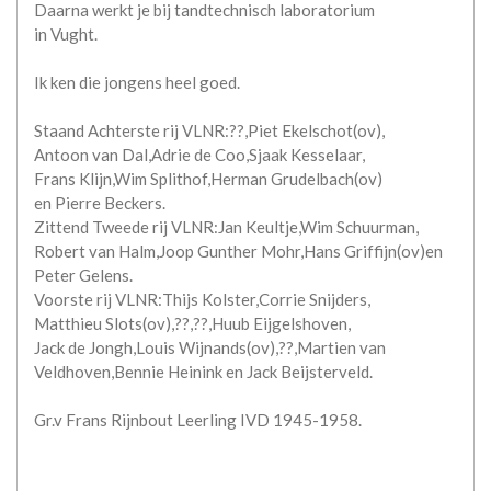
Daarna werkt je bij tandtechnisch laboratorium
in Vught.
Ik ken die jongens heel goed.
Staand Achterste rij VLNR:??,Piet Ekelschot(ov),
Antoon van Dal,Adrie de Coo,Sjaak Kesselaar,
Frans Klijn,Wim Splithof,Herman Grudelbach(ov)
en Pierre Beckers.
Zittend Tweede rij VLNR:Jan Keultje,Wim Schuurman,
Robert van Halm,Joop Gunther Mohr,Hans Griffijn(ov)en
Peter Gelens.
Voorste rij VLNR:Thijs Kolster,Corrie Snijders,
Matthieu Slots(ov),??,??,Huub Eijgelshoven,
Jack de Jongh,Louis Wijnands(ov),??,Martien van
Veldhoven,Bennie Heinink en Jack Beijsterveld.
Gr.v Frans Rijnbout Leerling IVD 1945-1958.