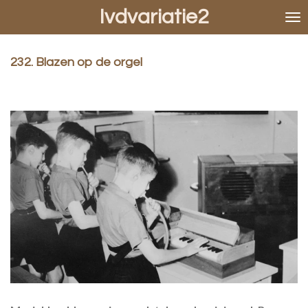
Ivdvariatie2
Ga
direct
naar
de
232. Blazen op de orgel
hoofdinhoud