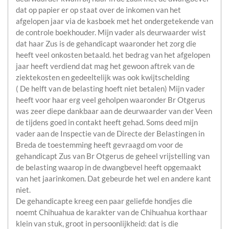
dat op papier er op staat over de inkomen van het
afgelopen jaar via de kasboek met het ondergetekende van
de controle boekhouder. Mijn vader als deurwaarder wist
dat haar Zus is de gehandicapt waaronder het zorg die
heeft veel onkosten betaald. het bedrag van het afgelopen
jaar heeft verdiend dat mag het gewoon aftrek van de
ziektekosten en gedeeltelijk was ook kwijtschelding
( De helft van de belasting hoeft niet betalen) Mijn vader
heeft voor haar erg veel geholpen waaronder Br Otgerus
was zeer diepe dankbaar aan de deurwaarder van der Veen
de tijdens goed in contakt heeft gehad. Soms deed mijn
vader aan de Inspectie van de Directe der Belastingen in
Breda de toestemming heeft gevraagd om voor de
gehandicapt Zus van Br Otgerus de geheel vrijstelling van
de belasting waarop in de dwangbevel heeft opgemaakt
van het jaarinkomen. Dat gebeurde het wel en andere kant
niet.
De gehandicapte kreeg een paar geliefde hondjes die
noemt Chihuahua de karakter van de Chihuahua korthaar
klein van stuk, groot in persoonlijkheid: dat is die