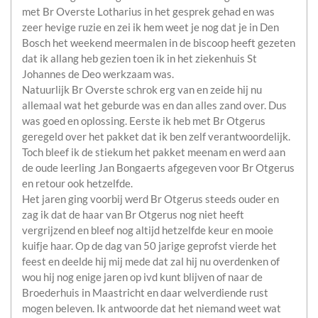
met Br Overste Lotharius in het gesprek gehad en was
zeer hevige ruzie en zei ik hem weet je nog dat je in Den
Bosch het weekend meermalen in de biscoop heeft gezeten
dat ik allang heb gezien toen ik in het ziekenhuis St
Johannes de Deo werkzaam was.
Natuurlijk Br Overste schrok erg van en zeide hij nu
allemaal wat het geburde was en dan alles zand over. Dus
was goed en oplossing. Eerste ik heb met Br Otgerus
geregeld over het pakket dat ik ben zelf verantwoordelijk.
Toch bleef ik de stiekum het pakket meenam en werd aan
de oude leerling Jan Bongaerts afgegeven voor Br Otgerus
en retour ook hetzelfde.
Het jaren ging voorbij werd Br Otgerus steeds ouder en
zag ik dat de haar van Br Otgerus nog niet heeft
vergrijzend en bleef nog altijd hetzelfde keur en mooie
kuifje haar. Op de dag van 50 jarige geprofst vierde het
feest en deelde hij mij mede dat zal hij nu overdenken of
wou hij nog enige jaren op ivd kunt blijven of naar de
Broederhuis in Maastricht en daar welverdiende rust
mogen beleven. Ik antwoorde dat het niemand weet wat