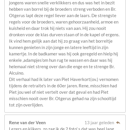
jongens waren snelle verklikkers en dus was het in bezit
hebben van borrel bij de broeders streng verboden en Br.
Otgerus lapt deze regel liever aan de laars. De strengste
regels voor de broeders, waren gehoorzaanheid, armoe en
kuisheid en daar trok hij niets van aan. Hij zou nooit
dronken voor de klas durven staan of in de kapel of ergens.
Ik vind hem gelijk aan dat hij zo graag van het borreltje
kunnen genieten in zijn jonge en latere leeftijd in zijn
kamertje. In de badkamer was hij ook geregeld en hielp hij
enkele ,adampjes'om hun rug te wassen en daar was hij
helemaal niet streng over dan die enge en te strenge Br.
Alcuino.
Dit verhaal had ik later van Piet Haverkort(ov.) vernomen
tijdens de retraite's in de 60er jaren. Rene, misschien had
Piet jou wel of niet vertelt over dat geval en had Piet
misschien nooit over Br. Otgerus gehad na zijn schooltijd
tot zijn overlijden.
Rene van der Veen
13 jaar geleden
Lezers en kijkers. zo zag ik de 2 foto' s dat was heel lang