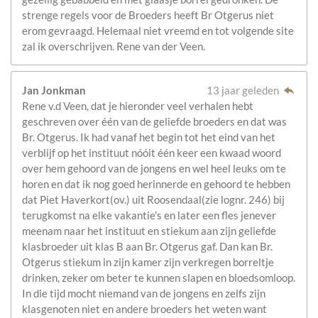
strenge regels voor de Broeders heeft Br Otgerus niet
erom gevraagd. Helemaal niet vreemd en tot volgende site
zal ik overschrijven. Rene van der Veen.
Jan Jonkman
13 jaar geleden
Rene v.d Veen, dat je hieronder veel verhalen hebt
geschreven over één van de geliefde broeders en dat was
Br. Otgerus. Ik had vanaf het begin tot het eind van het
verblijf op het instituut nóóit één keer een kwaad woord
over hem gehoord van de jongens en wel heel leuks om te
horen en dat ik nog goed herinnerde en gehoord te hebben
dat Piet Haverkort(ov.) uit Roosendaal(zie lognr. 246) bij
terugkomst na elke vakantie's en later een fles jenever
meenam naar het instituut en stiekum aan zijn geliefde
klasbroeder uit klas B aan Br. Otgerus gaf. Dan kan Br.
Otgerus stiekum in zijn kamer zijn verkregen borreltje
drinken, zeker om beter te kunnen slapen en bloedsomloop.
In die tijd mocht niemand van de jongens en zelfs zijn
klasgenoten niet en andere broeders het weten want