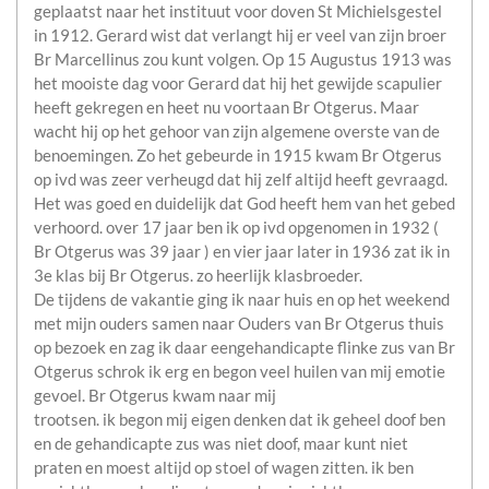
geplaatst naar het instituut voor doven St Michielsgestel
in 1912. Gerard wist dat verlangt hij er veel van zijn broer
Br Marcellinus zou kunt volgen. Op 15 Augustus 1913 was
het mooiste dag voor Gerard dat hij het gewijde scapulier
heeft gekregen en heet nu voortaan Br Otgerus. Maar
wacht hij op het gehoor van zijn algemene overste van de
benoemingen. Zo het gebeurde in 1915 kwam Br Otgerus
op ivd was zeer verheugd dat hij zelf altijd heeft gevraagd.
Het was goed en duidelijk dat God heeft hem van het gebed
verhoord. over 17 jaar ben ik op ivd opgenomen in 1932 (
Br Otgerus was 39 jaar ) en vier jaar later in 1936 zat ik in
3e klas bij Br Otgerus. zo heerlijk klasbroeder.
De tijdens de vakantie ging ik naar huis en op het weekend
met mijn ouders samen naar Ouders van Br Otgerus thuis
op bezoek en zag ik daar eengehandicapte flinke zus van Br
Otgerus schrok ik erg en begon veel huilen van mij emotie
gevoel. Br Otgerus kwam naar mij
trootsen. ik begon mij eigen denken dat ik geheel doof ben
en de gehandicapte zus was niet doof, maar kunt niet
praten en moest altijd op stoel of wagen zitten. ik ben