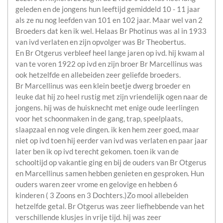
geleden en de jongens hun leeftijd gemiddeld 10 - 11 jaar
als ze nu nog leefden van 101 en 102 jaar. Maar wel van 2
Broeders dat ken ik wel. Helaas Br Photinus was al in 1933
van ivd verlaten en zijn opvolger was Br Theobertus.
En Br Otgerus verbleef heel lange jaren op ivd. hij kwam al
van te voren 1922 op ivd en zijn broer Br Marcellinus was
ook hetzelfde en allebeiden zeer geliefde broeders.
Br Marcellinus was een klein beetje dwerg broeder en
leuke dat hij zo heel rustig met zijn vriendelijk ogen naar de
jongens. hij was de huisknecht met enige oude leerlingen
voor het schoonmaken in de gang, trap, speelplaats,
slaapzaal en nog vele dingen. ik ken hem zeer goed, maar
niet op ivd toen hij eerder van ivd was verlaten en paar jaar
later ben ik op ivd terecht gekomen. toen ik van de
schooltijd op vakantie ging en bij de ouders van Br Otgerus
en Marcellinus samen hebben genieten en gesproken. Hun
ouders waren zeer vrome en gelovige en hebben 6
kinderen ( 3 Zoons en 3 Dochters.)Zo mooi allebeiden
hetzelfde getal. Br Otgerus was zeer liefhebbende van het
verschillende klusjes in vrije tijd. hij was zeer