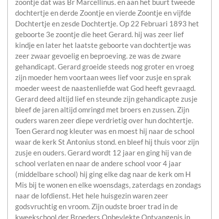
zoontje dat was Br Marcellinus. en aan het buurt tweede
dochtertje en derde Zoontje en vierde Zoontje en vijfde
Dochtertje en zesde Dochtertje. Op 22 Februari 1893 het
geboorte 3e zoontje die heet Gerard. hij was zeer lief
kindje en later het laatste geboorte van dochtertje was
zeer zwaar gevoelig en beproeving. ze was de zware
gehandicapt. Gerard groeide steeds nog groter en vroeg
zijn moeder hem voortaan wees lief voor zusje en sprak
moeder weest de naastenliefde wat God heeft gevraagd.
Gerard deed altijd lief en steunde zijn gehandicapte zusje
bleef de jaren altijd omringd met broers en zussen. Zijn
ouders waren zeer diepe verdrietig over hun dochtertje.
Toen Gerard nog kleuter was en moest hij naar de school
waar de kerk St Antonius stond. en bleef hij thuis voor zijn
zusje en ouders. Gerard wordt 12 jaar en ging hij van de
school verlaten en naar de andere school voor 4 jaar
(middelbare school) hij ging elke dag naar de kerk om H
Mis bij te wonen en elke woensdags, zaterdags en zondags
naar de lofdienst. Het hele huisgezin waren zeer
godsvruchtig en vroom. Zijn oudste broer trad in de
kweekschool der Broeders Onbevlekte Ontvangenis in