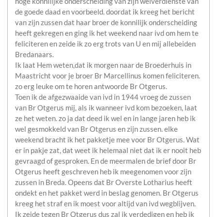
hoge konnilijke onderscheiding van zijn welverdienste van
de goede daad en voorbeeld. doordat ik kreeg het bericht
van zijn zussen dat haar broer de konnilijk onderscheiding
heeft gekregen en ging ik het weekend naar ivd om hem te
feliciteren en zeide ik zo erg trots van U en mij allebeiden
Bredanaars.
Ik laat Hem weten,dat ik morgen naar de Broederhuis in
Maastricht voor je broer Br Marcellinus komen feliciteren.
zo erg leuke om te horen antwoorde Br Otgerus.
Toen ik de afgezwaaide van ivd in 1944 vroeg de zussen
van Br Otgerus mij, als ik wanneer ivd kom bezoeken, laat
ze het weten. zo ja dat deed ik wel en in lange jaren heb ik
wel gesmokkeld van Br Otgerus en zijn zussen. elke
weekend bracht ik het pakketje mee voor Br Otgerus. Wat
er in pakje zat, dat weet ik helemaal niet dat ik er nooit heb
gevraagd of gesproken. En de meermalen de brief door Br
Otgerus heeft geschreven heb ik meegenomen voor zijn
zussen in Breda. Opeens dat Br Overste Lotharius heeft
ondekt en het pakket werd in beslag genomen. Br Otgerus
kreeg het straf en ik moest voor altijd van ivd wegblijven.
Ik zeide tegen Br Otgerus dus zal ik verdedigen en heb ik