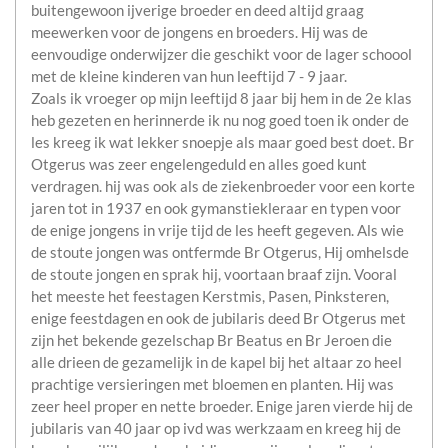
buitengewoon ijverige broeder en deed altijd graag
meewerken voor de jongens en broeders. Hij was de
eenvoudige onderwijzer die geschikt voor de lager schoool
met de kleine kinderen van hun leeftijd 7 - 9 jaar.
Zoals ik vroeger op mijn leeftijd 8 jaar bij hem in de 2e klas
heb gezeten en herinnerde ik nu nog goed toen ik onder de
les kreeg ik wat lekker snoepje als maar goed best doet. Br
Otgerus was zeer engelengeduld en alles goed kunt
verdragen. hij was ook als de ziekenbroeder voor een korte
jaren tot in 1937 en ook gymanstiekleraar en typen voor
de enige jongens in vrije tijd de les heeft gegeven. Als wie
de stoute jongen was ontfermde Br Otgerus, Hij omhelsde
de stoute jongen en sprak hij, voortaan braaf zijn. Vooral
het meeste het feestagen Kerstmis, Pasen, Pinksteren,
enige feestdagen en ook de jubilaris deed Br Otgerus met
zijn het bekende gezelschap Br Beatus en Br Jeroen die
alle drieen de gezamelijk in de kapel bij het altaar zo heel
prachtige versieringen met bloemen en planten. Hij was
zeer heel proper en nette broeder. Enige jaren vierde hij de
jubilaris van 40 jaar op ivd was werkzaam en kreeg hij de