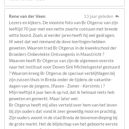
Rene van der Veen
13 jaar geleden
Lezers en kijkers. De mooiste foto van Br Otgerus van zijn
leeftijd 70 jaar met een nette zwarte costuum met breede
witte boord. Zoals al eerder jaren heeft hij wel gedragen.
IK weet dat wel niemand de dove leerlingen hebben
geweten. Waarom trad Br Otgerus in de kweekschool der
Broeders Onbevlekte Ontvangenis in Maastricht ?
Waarom heeft Br Otgerus van zijn de algemeen overste
naar het instituut voor Doven Sint Michielsgestel gestuurd
? Waarom kreeg Br Otgerus de speciaal verblijfdagen bij
zijn zussen thuis in Breda onder de tijdens de vakantie-
dagen van de jongens. (Pasen - Zomer - Kerstmis ) ?
Mijn leeftijd 6 jaar ben ik op ivd, dat ik helmaal niets heb
geweten en gemerkt. Maar later wel.
Br Otgerus heeft mij alles verteld over hem van het leven
bij zijn ouders dat vond ik zeer geweldig mooi en prachtig.
Zijn ouders woont in de stad Breda de bovenverdieping bij
de grote markt. Het de blijdschap van het geboorte eerste