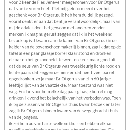
voor 2 keer de Fles Jenever meegenomen voor Br Otgerus
dat van te voren heeft Piet mij geinformeerd over het
geschenk voor Br Otgerus. ik heb hem duidelijk gezegd,
vooral denkt er aan dat bent je verantwoordelijk, maar van
mij de advies doet het gewoon met anderen zonder
merken. ik mag nu gerust zeggen dat ik in het weekend
bezoek op ivd kwam naar de kamer van Br Otgerus (in de
kelder van de bovenschoenmakerij) binnen, zag ik dat op de
tafel al een paar glaasje borrel klaar stond en dronken
elkaar op het gezondheid. Je weet en keek maar goed uit
dat de neus van Br Otgerus was tweekleurig lichte rood en
lichte paars dat zeggen de mensen dat heeft veel borrel
opgedronken. zo ja maar Br Otgerus van zijn 60 jarige
leeftijd lijdt van de vaatziekte. Maar toestand was niet
weg. En dan voor hem elke dag paar glaasje borrel mag
drinken. ik vond het belachelijk van het verboden was. Toen
ik bij de zussen van Br Otgerus thuis kwam bezoek en later
zag ik Br Otgerus binnen kwam van de wegegbracht thuis
van de jongens.
ik zei hem oo van harte welkom thuis en hebben elkaar
gezellig gebabbeld en met glaasje borrel gedronken. De