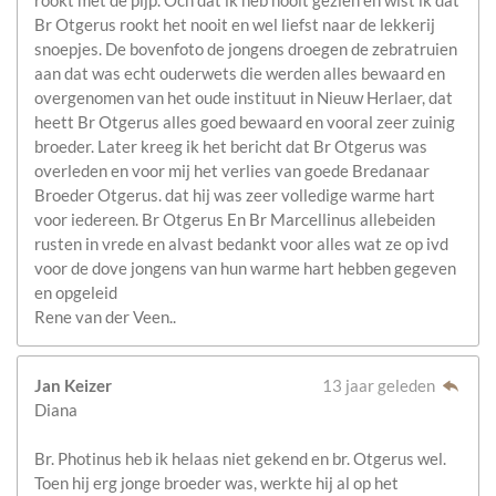
rookt met de pijp. Och dat ik heb nooit gezien en wist ik dat
Br Otgerus rookt het nooit en wel liefst naar de lekkerij
snoepjes. De bovenfoto de jongens droegen de zebratruien
aan dat was echt ouderwets die werden alles bewaard en
overgenomen van het oude instituut in Nieuw Herlaer, dat
heett Br Otgerus alles goed bewaard en vooral zeer zuinig
broeder. Later kreeg ik het bericht dat Br Otgerus was
overleden en voor mij het verlies van goede Bredanaar
Broeder Otgerus. dat hij was zeer volledige warme hart
voor iedereen. Br Otgerus En Br Marcellinus allebeiden
rusten in vrede en alvast bedankt voor alles wat ze op ivd
voor de dove jongens van hun warme hart hebben gegeven
en opgeleid
Rene van der Veen..
Jan Keizer
13 jaar geleden
Diana
Br. Photinus heb ik helaas niet gekend en br. Otgerus wel.
Toen hij erg jonge broeder was, werkte hij al op het