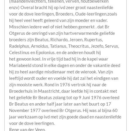
(maandenvlechters, tekenen, verven, houtbewerken
enzv) Overal bracht hij op ivd zeer groot naastenliefde
voor de dove leerlingen, Broeders, Oude-leerlingen.zoals
hij heel veel heeft geleerd van zijn moeder en vader.
Misschien iedere wel of niet hebben gemerkt . dat Br
Otgerus de omringd van zijn hartverwarmende geliefde
broeders zijn Beatus, Richardo, Jeroen, Rupertus,
Radelphus, Arnoldus, Tatianus, Theocritus, Jezefo, Servus,
Celestinus en Epolonius. en de anderen houdt hij
het gewoon koel. In vrije tijd bad hij in de kapel waar
Mariabeeld stond in elke dagen en onder de vakantie deed
hij zo heel aardige misdienaar met de wierook. Van zijn
leeftijd wordt ouder en voelde hij dat zal het eindigen van
zijn mooiste werk. Rond in 1976 vertrok hij naar de
Broederhuis in Maastricht, daar leefde hij in contakt met
het geliefde Br Beatus zolang tot op 9 Juni 1976 overleed
Br Beatus en ander half jaar later aan het buurt op 17
November 1977 overleed Br Otgerus. Hij was al bijna 60
jaar werkzaam op ivd met zijn goede daad en naastenliefde
voor de dove leerlingen.
Rene van der Veen.