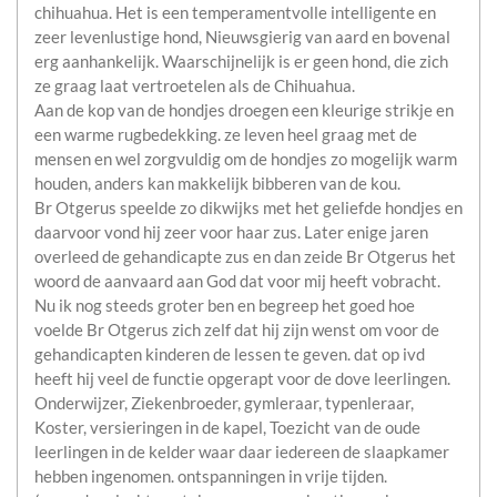
chihuahua. Het is een temperamentvolle intelligente en
zeer levenlustige hond, Nieuwsgierig van aard en bovenal
erg aanhankelijk. Waarschijnelijk is er geen hond, die zich
ze graag laat vertroetelen als de Chihuahua.
Aan de kop van de hondjes droegen een kleurige strikje en
een warme rugbedekking. ze leven heel graag met de
mensen en wel zorgvuldig om de hondjes zo mogelijk warm
houden, anders kan makkelijk bibberen van de kou.
Br Otgerus speelde zo dikwijks met het geliefde hondjes en
daarvoor vond hij zeer voor haar zus. Later enige jaren
overleed de gehandicapte zus en dan zeide Br Otgerus het
woord de aanvaard aan God dat voor mij heeft vobracht.
Nu ik nog steeds groter ben en begreep het goed hoe
voelde Br Otgerus zich zelf dat hij zijn wenst om voor de
gehandicapten kinderen de lessen te geven. dat op ivd
heeft hij veel de functie opgerapt voor de dove leerlingen.
Onderwijzer, Ziekenbroeder, gymleraar, typenleraar,
Koster, versieringen in de kapel, Toezicht van de oude
leerlingen in de kelder waar daar iedereen de slaapkamer
hebben ingenomen. ontspanningen in vrije tijden.