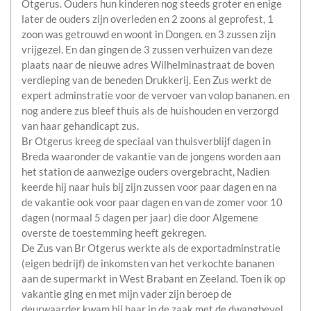
Otgerus. Ouders hun kinderen nog steeds groter en enige
later de ouders zijn overleden en 2 zoons al geprofest, 1
zoon was getrouwd en woont in Dongen. en 3 zussen zijn
vrijgezel. En dan gingen de 3 zussen verhuizen van deze
plaats naar de nieuwe adres Wilhelminastraat de boven
verdieping van de beneden Drukkerij. Een Zus werkt de
expert adminstratie voor de vervoer van volop bananen. en
nog andere zus bleef thuis als de huishouden en verzorgd
van haar gehandicapt zus.
Br Otgerus kreeg de speciaal van thuisverblijf dagen in
Breda waaronder de vakantie van de jongens worden aan
het station de aanwezige ouders overgebracht, Nadien
keerde hij naar huis bij zijn zussen voor paar dagen en na
de vakantie ook voor paar dagen en van de zomer voor 10
dagen (normaal 5 dagen per jaar) die door Algemene
overste de toestemming heeft gekregen.
De Zus van Br Otgerus werkte als de exportadminstratie
(eigen bedrijf) de inkomsten van het verkochte bananen
aan de supermarkt in West Brabant en Zeeland. Toen ik op
vakantie ging en met mijn vader zijn beroep de
deurwaarder kwam bij haar in de zaak met de dwangbevel